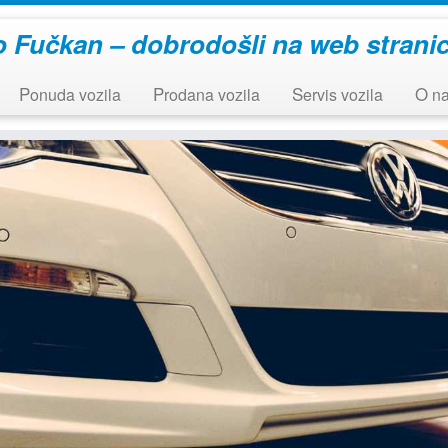
 Fučkan – dobrodošli na web strani
Ponuda vozila
Prodana vozila
Servis vozila
O 